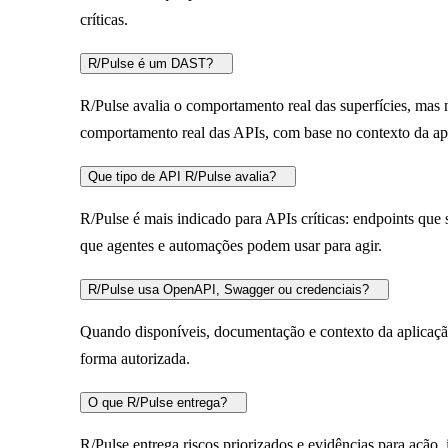
críticas.
R/Pulse é um DAST?
R/Pulse avalia o comportamento real das superfícies, mas 
comportamento real das APIs, com base no contexto da ap
Que tipo de API R/Pulse avalia?
R/Pulse é mais indicado para APIs críticas: endpoints que su
que agentes e automações podem usar para agir.
R/Pulse usa OpenAPI, Swagger ou credenciais?
Quando disponíveis, documentação e contexto da aplicaçã
forma autorizada.
O que R/Pulse entrega?
R/Pulse entrega riscos priorizados e evidências para ação,