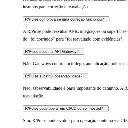
insumos para correção e reavaliação.
R/Pulse comprova se uma correção funcionou?
A R/Pulse pode reavaliar APIs, integrações ou superfícies c
do "foi corrigido" para "foi reavaliado com evidências".
R/Pulse substitui API Gateway?
Não. Gateways controlam tráfego, autenticação, políticas e
R/Pulse substitui observabilidade?
Não. Observabilidade é parte importante do caminho. A R/
reavaliação.
R/Pulse pode operar em CI/CD ou self-hosted?
Sim. R/Pulse pode evoluir para operação contínua via CI/