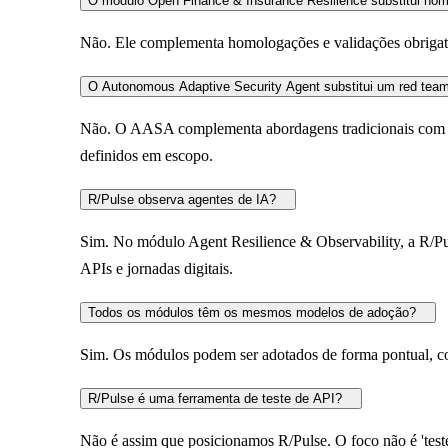
O módulo Open Finance & Insurance Resilience substitui hom
Não. Ele complementa homologações e validações obrigatór
O Autonomous Adaptive Security Agent substitui um red te
Não. O AASA complementa abordagens tradicionais com sim
definidos em escopo.
R/Pulse observa agentes de IA?
Sim. No módulo Agent Resilience & Observability, a R/Puls
APIs e jornadas digitais.
Todos os módulos têm os mesmos modelos de adoção?
Sim. Os módulos podem ser adotados de forma pontual, con
R/Pulse é uma ferramenta de teste de API?
Não é assim que posicionamos R/Pulse. O foco não é 'teste 