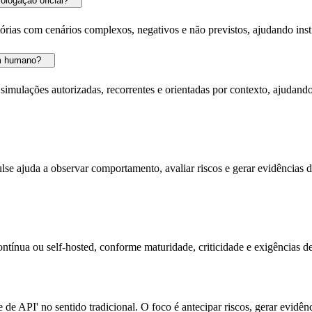
ologação oficial?
ias com cenários complexos, negativos e não previstos, ajudando insti
am humano?
ulações autorizadas, recorrentes e orientadas por contexto, ajudando 
e ajuda a observar comportamento, avaliar riscos e gerar evidências de
tínua ou self-hosted, conforme maturidade, criticidade e exigências d
de API' no sentido tradicional. O foco é antecipar riscos, gerar evidên