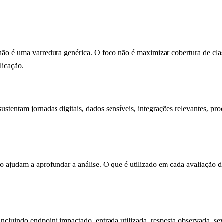
não é uma varredura genérica. O foco não é maximizar cobertura de cla
licação.
stentam jornadas digitais, dados sensíveis, integrações relevantes, proce
o ajudam a aprofundar a análise. O que é utilizado em cada avaliaçã
 incluindo endpoint impactado, entrada utilizada, resposta observada, s