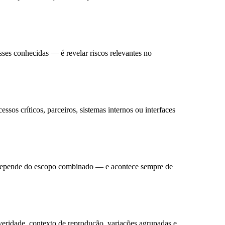
sses conhecidas — é revelar riscos relevantes no
ssos críticos, parceiros, sistemas internos ou interfaces
o depende do escopo combinado — e acontece sempre de
everidade, contexto de reprodução, variações agrupadas e